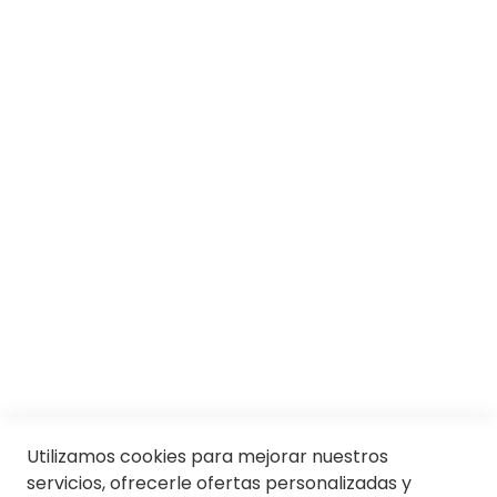
SOBRE SOLOPTICAL
Marcas
Responsabilidad social
Trabaja con nosotros
Conócenos
Servicios
SII
© Soloptical 2026
Utilizamos cookies para mejorar nuestros
servicios, ofrecerle ofertas personalizadas y