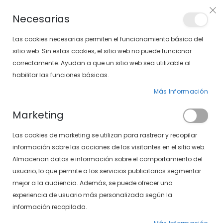
PLAN VEO
Necesarias
LOCALIZA TU SOLOPTICAL
Las cookies necesarias permiten el funcionamiento básico del
sitio web. Sin estas cookies, el sitio web no puede funcionar
correctamente. Ayudan a que un sitio web sea utilizable al
artícu
0
Cart
habilitar las funciones básicas.
Más Información
PÁGINA DE INICIO
SXT MARBELLA 497-322 43
Marketing
Saltar
Las cookies de marketing se utilizan para rastrear y recopilar
al
final
información sobre las acciones de los visitantes en el sitio web.
de
Almacenan datos e información sobre el comportamiento del
la
usuario, lo que permite a los servicios publicitarios segmentar
galería
mejor a la audiencia. Además, se puede ofrecer una
de
experiencia de usuario más personalizada según la
imágenes
información recopilada.