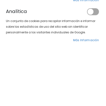
Más Información
Analítica
Un conjunto de cookies para recopilar información e informar
sobre las estadísticas de uso del sitio web sin identificar
personalmente a los visitantes individuales de Google.
Más Información
Saltar
Sxt Marbella 497-322
al
comienzo
43
de
la
59,00 €
galería
69,00 €