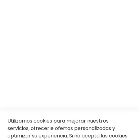
SOBRE SOLOPTICAL
Marcas
Responsabilidad social
Trabaja con nosotros
Conócenos
Servicios
SII
© Soloptical 2026
Utilizamos cookies para mejorar nuestros
servicios, ofrecerle ofertas personalizadas y
optimizar su experiencia. Si no acepta las cookies