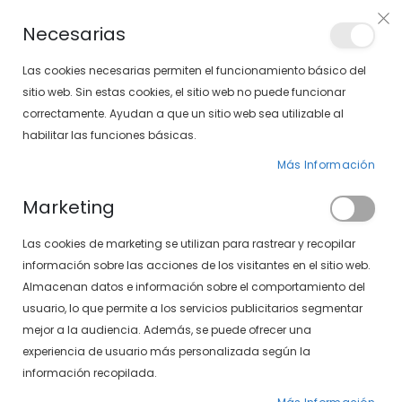
PLAN VEO
Necesarias
LOCALIZA TU SOLOPTICAL
Las cookies necesarias permiten el funcionamiento básico del
sitio web. Sin estas cookies, el sitio web no puede funcionar
correctamente. Ayudan a que un sitio web sea utilizable al
artícu
0
Cart
habilitar las funciones básicas.
Más Información
LISTADO DE ÓPTICAS
Marketing
ÓPTICA SOLOPTICAL EN CENTRO COMERCIAL GRAN CASA EN
ZARAGOZA
Las cookies de marketing se utilizan para rastrear y recopilar
información sobre las acciones de los visitantes en el sitio web.
Almacenan datos e información sobre el comportamiento del
usuario, lo que permite a los servicios publicitarios segmentar
mejor a la audiencia. Además, se puede ofrecer una
ÓPTICA SOLOPTICAL EN
experiencia de usuario más personalizada según la
información recopilada.
CENTRO COMERCIAL GRAN