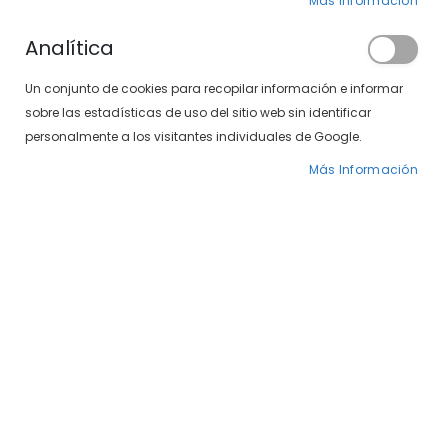
Más Información
CASA EN ZARAGOZA
Analítica
Un conjunto de cookies para recopilar información e informar
sobre las estadísticas de uso del sitio web sin identificar
personalmente a los visitantes individuales de Google.
Más Información
Detalles de la tienda
ÓPTICA SOLOPTICAL EN CENTRO
COMERCIAL GRAN CASA EN
ZARAGOZA