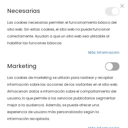
Envíos gratis en pedidos superiores a 30€ (Solo península)
Necesarias
LOCALIZA TU SOLOPTICAL
Las cookies necesarias permiten el funcionamiento básico del
sitio web. Sin estas cookies, el sitio web no puede funcionar
correctamente. Ayudan a que un sitio web sea utilizable al
artícu
0
Cart
habilitar las funciones básicas.
Más Información
LISTADO DE ÓPTICAS
Marketing
ÓPTICA SOLOPTICAL EN ALAMEDA 33 EN MÁLAGA
Las cookies de marketing se utilizan para rastrear y recopilar
información sobre las acciones de los visitantes en el sitio web.
Almacenan datos e información sobre el comportamiento del
usuario, lo que permite a los servicios publicitarios segmentar
ÓPTICA SOLOPTICAL EN
mejor a la audiencia. Además, se puede ofrecer una
experiencia de usuario más personalizada según la
ALAMEDA 33 EN MÁLAGA
información recopilada.