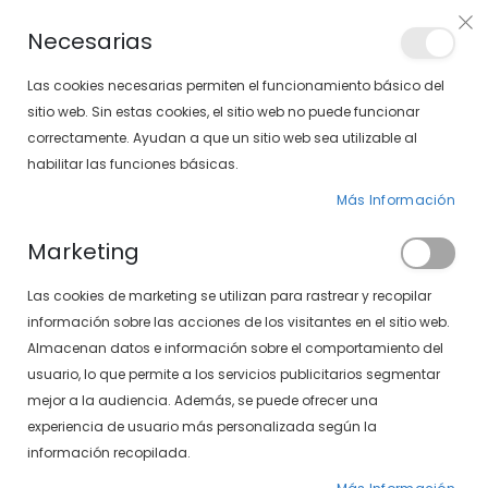
Envíos gratis en pedidos superiores a 30€ (Solo península)
Necesarias
LOCALIZA TU SOLOPTICAL
Las cookies necesarias permiten el funcionamiento básico del
sitio web. Sin estas cookies, el sitio web no puede funcionar
correctamente. Ayudan a que un sitio web sea utilizable al
artícu
0
Cart
habilitar las funciones básicas.
Más Información
PÁGINA DE INICIO
SXT 497-37 01/04
Marketing
Saltar
Las cookies de marketing se utilizan para rastrear y recopilar
al
final
información sobre las acciones de los visitantes en el sitio web.
de
Almacenan datos e información sobre el comportamiento del
la
usuario, lo que permite a los servicios publicitarios segmentar
galería
mejor a la audiencia. Además, se puede ofrecer una
de
experiencia de usuario más personalizada según la
imágenes
información recopilada.