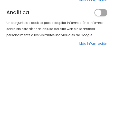
Más Información
Analítica
Un conjunto de cookies para recopilar información e informar
sobre las estadísticas de uso del sitio web sin identificar
personalmente a los visitantes individuales de Google.
Más Información
Saltar
SXT 497-37 01/04
al
comienzo
de
49,00 €
59,00 €
la
galería
Modelo SXT Polarizadas 497-37 01/04 Gafas