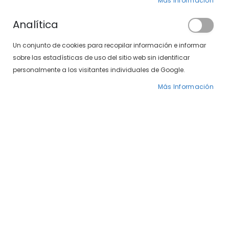
Más Información
Analítica
Un conjunto de cookies para recopilar información e informar
sobre las estadísticas de uso del sitio web sin identificar
personalmente a los visitantes individuales de Google.
Más Información
Saltar
SXT Polarizadas 497-
al
comienzo
189 12/04
de
la
49,00 €
galería