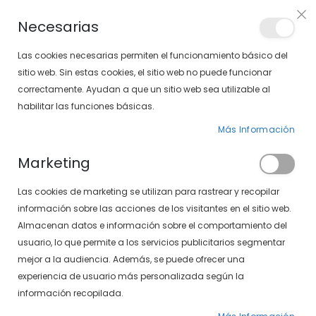
Envíos gratis en pedidos superiores a 30€ (Solo península)
Necesarias
LOCALIZA TU SOLOPTICAL
Las cookies necesarias permiten el funcionamiento básico del
sitio web. Sin estas cookies, el sitio web no puede funcionar
correctamente. Ayudan a que un sitio web sea utilizable al
artícu
0
Cart
habilitar las funciones básicas.
Más Información
PÁGINA DE INICIO
SXT POLARIZADAS 497-189 12/04
Marketing
Saltar
Las cookies de marketing se utilizan para rastrear y recopilar
al
final
información sobre las acciones de los visitantes en el sitio web.
de
Almacenan datos e información sobre el comportamiento del
la
usuario, lo que permite a los servicios publicitarios segmentar
galería
mejor a la audiencia. Además, se puede ofrecer una
de
experiencia de usuario más personalizada según la
imágenes
información recopilada.