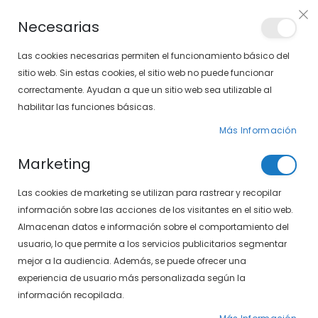
Envíos gratis en pedidos superiores a 30€ (Solo península)
Necesarias
LOCALIZA TU SOLOPTICAL
Las cookies necesarias permiten el funcionamiento básico del
sitio web. Sin estas cookies, el sitio web no puede funcionar
correctamente. Ayudan a que un sitio web sea utilizable al
artícu
0
Cart
habilitar las funciones básicas.
Más Información
PÁGINA DE INICIO
SXT POLARIZADAS 497-405 15/10
Marketing
Saltar
Las cookies de marketing se utilizan para rastrear y recopilar
al
final
información sobre las acciones de los visitantes en el sitio web.
de
Almacenan datos e información sobre el comportamiento del
la
usuario, lo que permite a los servicios publicitarios segmentar
galería
mejor a la audiencia. Además, se puede ofrecer una
de
experiencia de usuario más personalizada según la
imágenes
información recopilada.