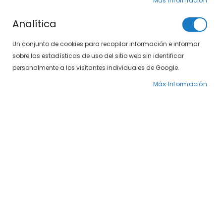
Más Información
Analítica
Un conjunto de cookies para recopilar información e informar
sobre las estadísticas de uso del sitio web sin identificar
personalmente a los visitantes individuales de Google.
Más Información
Saltar
SXT Polarizadas 497-
al
comienzo
405 15/10
de
la
34,00 €
galería
49,00 €