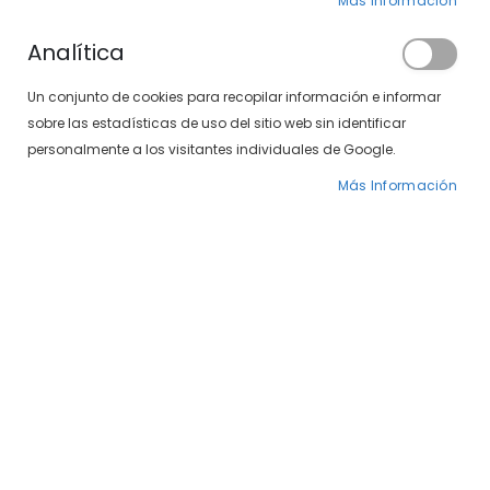
Más Información
Analítica
Un conjunto de cookies para recopilar información e informar
sobre las estadísticas de uso del sitio web sin identificar
personalmente a los visitantes individuales de Google.
Más Información
Saltar
SXT Polarizadas 497-
al
comienzo
408 15/10
de
la
34,00 €
galería
49,00 €