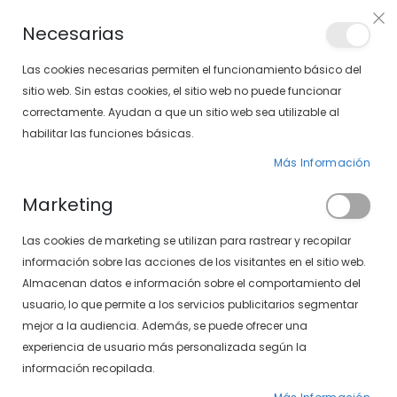
Envíos gratis en pedidos superiores a 30€ (Solo península)
Necesarias
LOCALIZA TU SOLOPTICAL
Las cookies necesarias permiten el funcionamiento básico del
sitio web. Sin estas cookies, el sitio web no puede funcionar
correctamente. Ayudan a que un sitio web sea utilizable al
artícu
0
Cart
habilitar las funciones básicas.
Más Información
PÁGINA DE INICIO
SXT POLARIZADAS 497-408 15/10
Marketing
Saltar
Las cookies de marketing se utilizan para rastrear y recopilar
al
final
información sobre las acciones de los visitantes en el sitio web.
de
Almacenan datos e información sobre el comportamiento del
la
usuario, lo que permite a los servicios publicitarios segmentar
galería
mejor a la audiencia. Además, se puede ofrecer una
de
experiencia de usuario más personalizada según la
imágenes
información recopilada.