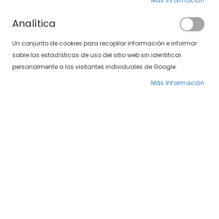
Más Información
Analítica
Un conjunto de cookies para recopilar información e informar
sobre las estadísticas de uso del sitio web sin identificar
personalmente a los visitantes individuales de Google.
Más Información
Saltar
Systane Ultra
al
comienzo
de
16,00 €
la
galería
Las gotas oftálmicas Systane -
de
Monodosis son
gotas oftálmicas
que lubrican el
imágenes
ojo en un solo paso, gracias a su formato de
monodosis.
DISPONIBILIDAD:
DISPONIBLE