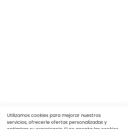
SOBRE SOLOPTICAL
Marcas
Responsabilidad social
Trabaja con nosotros
Conócenos
Servicios
SII
© Soloptical 2026
Utilizamos cookies para mejorar nuestros
servicios, ofrecerle ofertas personalizadas y