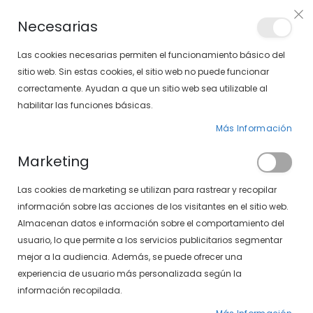
Envíos gratis en pedidos superiores a 30€ (Solo península)
Necesarias
LOCALIZA TU SOLOPTICAL
Las cookies necesarias permiten el funcionamiento básico del
sitio web. Sin estas cookies, el sitio web no puede funcionar
correctamente. Ayudan a que un sitio web sea utilizable al
artícu
0
Cart
habilitar las funciones básicas.
Más Información
PÁGINA DE INICIO
SYSTANE ULTRA
Marketing
Saltar
Las cookies de marketing se utilizan para rastrear y recopilar
al
final
información sobre las acciones de los visitantes en el sitio web.
de
Almacenan datos e información sobre el comportamiento del
la
usuario, lo que permite a los servicios publicitarios segmentar
galería
mejor a la audiencia. Además, se puede ofrecer una
de
experiencia de usuario más personalizada según la
imágenes
información recopilada.