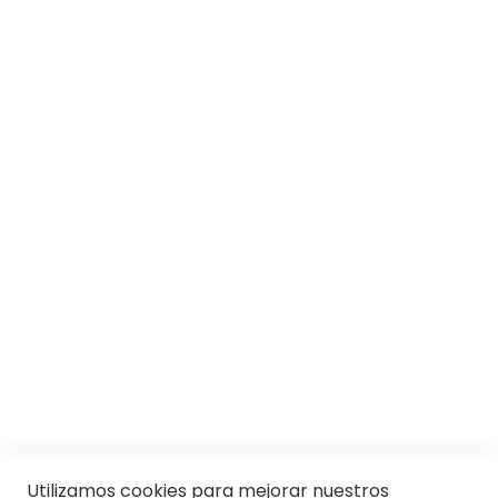
Resolución de conflictos (ODR)
SOBRE SOLOPTICAL
Marcas
Responsabilidad social
Trabaja con nosotros
Conócenos
Servicios
SII
© Soloptical 2026
Utilizamos cookies para mejorar nuestros