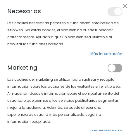
Envíos gratis en pedidos superiores a 30€ (Solo península)
Necesarias
LOCALIZA TU SOLOPTICAL
Las cookies necesarias permiten el funcionamiento básico del
sitio web. Sin estas cookies, el sitio web no puede funcionar
correctamente. Ayudan a que un sitio web sea utilizable al
artícu
0
Cart
habilitar las funciones básicas.
Más Información
PÁGINA DE INICIO
VENUS CASUAL 497-105 15/03
Marketing
Saltar
Las cookies de marketing se utilizan para rastrear y recopilar
al
final
información sobre las acciones de los visitantes en el sitio web.
de
Almacenan datos e información sobre el comportamiento del
la
usuario, lo que permite a los servicios publicitarios segmentar
galería
mejor a la audiencia. Además, se puede ofrecer una
de
experiencia de usuario más personalizada según la
imágenes
información recopilada.