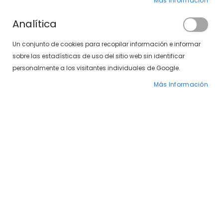
Más Información
Analítica
Un conjunto de cookies para recopilar información e informar
sobre las estadísticas de uso del sitio web sin identificar
personalmente a los visitantes individuales de Google.
Más Información
Saltar
Venus Casual 497-105
al
comienzo
15/03
de
la
25,00 €
galería