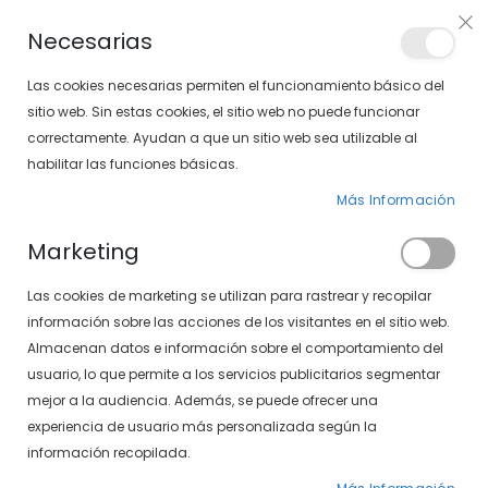
PLAN VEO
Necesarias
LOCALIZA TU SOLOPTICAL
Las cookies necesarias permiten el funcionamiento básico del
sitio web. Sin estas cookies, el sitio web no puede funcionar
correctamente. Ayudan a que un sitio web sea utilizable al
artícu
0
Cart
habilitar las funciones básicas.
Más Información
PÁGINA DE INICIO
VENUS 497-374 04
Marketing
Saltar
Las cookies de marketing se utilizan para rastrear y recopilar
al
final
información sobre las acciones de los visitantes en el sitio web.
de
Almacenan datos e información sobre el comportamiento del
la
usuario, lo que permite a los servicios publicitarios segmentar
galería
mejor a la audiencia. Además, se puede ofrecer una
de
experiencia de usuario más personalizada según la
imágenes
información recopilada.