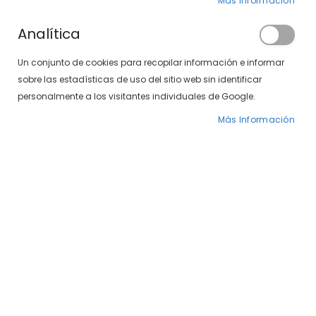
Más Información
Analítica
Un conjunto de cookies para recopilar información e informar
sobre las estadísticas de uso del sitio web sin identificar
personalmente a los visitantes individuales de Google.
Más Información
Saltar
Venus 497-374 04
al
comienzo
de
25,00 €
la
galería
Gafas de sol Venus con montura azul de diseño