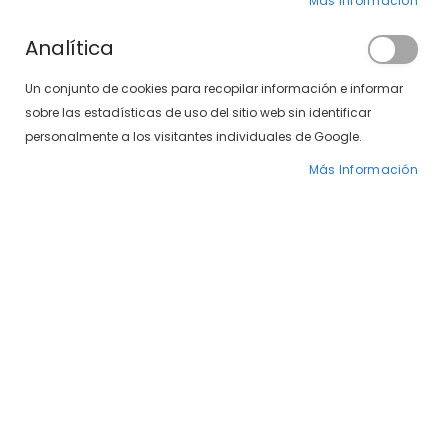
Más Información
Analítica
Un conjunto de cookies para recopilar información e informar
sobre las estadísticas de uso del sitio web sin identificar
personalmente a los visitantes individuales de Google.
Más Información
Saltar
Venus 497-391 01
al
comienzo
de
25,00 €
la
galería
Gafas de sol con diseño moderno y elegante,