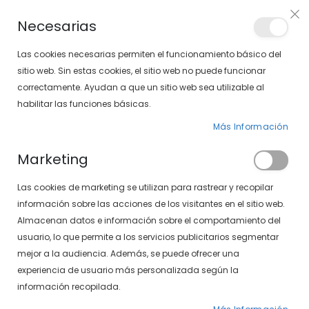
Envíos gratis en pedidos superiores a 30€ (Solo península)
Necesarias
LOCALIZA TU SOLOPTICAL
Las cookies necesarias permiten el funcionamiento básico del
sitio web. Sin estas cookies, el sitio web no puede funcionar
correctamente. Ayudan a que un sitio web sea utilizable al
artícu
0
Cart
habilitar las funciones básicas.
Más Información
PÁGINA DE INICIO
VENUS 497-391 01
Marketing
Saltar
Las cookies de marketing se utilizan para rastrear y recopilar
al
final
información sobre las acciones de los visitantes en el sitio web.
de
Almacenan datos e información sobre el comportamiento del
la
usuario, lo que permite a los servicios publicitarios segmentar
galería
mejor a la audiencia. Además, se puede ofrecer una
de
experiencia de usuario más personalizada según la
imágenes
información recopilada.