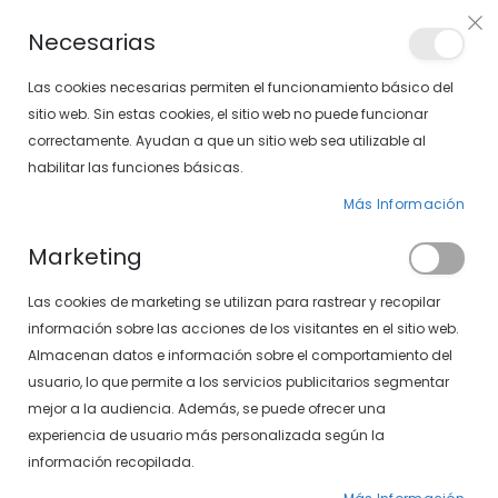
PLAN VEO
Necesarias
LOCALIZA TU SOLOPTICAL
Las cookies necesarias permiten el funcionamiento básico del
sitio web. Sin estas cookies, el sitio web no puede funcionar
correctamente. Ayudan a que un sitio web sea utilizable al
artícu
0
Cart
habilitar las funciones básicas.
Más Información
PÁGINA DE INICIO
PRUEBA AUDITIVA SOLOPTICAL
Marketing
Las cookies de marketing se utilizan para rastrear y recopilar
información sobre las acciones de los visitantes en el sitio web.
Almacenan datos e información sobre el comportamiento del
Prueba auditiva Soloptical
usuario, lo que permite a los servicios publicitarios segmentar
mejor a la audiencia. Además, se puede ofrecer una
experiencia de usuario más personalizada según la
información recopilada.