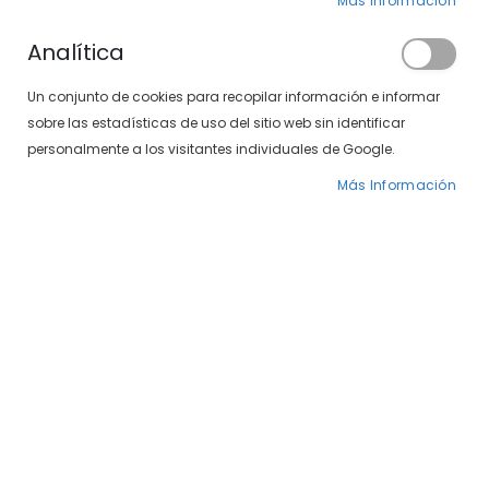
Más Información
BUSCAR POR DIRECCIÓN
Analítica
Lista de tiendas
Un conjunto de cookies para recopilar información e informar
sobre las estadísticas de uso del sitio web sin identificar
ÓPTICA SOLOPTICAL EN
personalmente a los visitantes individuales de Google.
CENTRO COMERCIAL TRES
Más Información
AGUAS EN ALCORCÓN
Dirección:
Centro
Comercial Tres Aguas,
28922, Alcorcón. Madrid.,
28922, Alcorcón. Madrid.
622091010
Horario de apertura