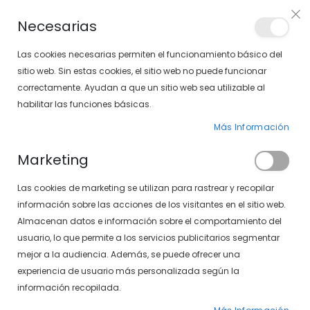
Envíos gratis en pedidos superiores a 30€ (Solo península)
Necesarias
LOCALIZA TU SOLOPTICAL
Las cookies necesarias permiten el funcionamiento básico del
sitio web. Sin estas cookies, el sitio web no puede funcionar
correctamente. Ayudan a que un sitio web sea utilizable al
artícu
0
Cart
habilitar las funciones básicas.
Más Información
Marketing
Las cookies de marketing se utilizan para rastrear y recopilar
Listado de ópticas
información sobre las acciones de los visitantes en el sitio web.
Almacenan datos e información sobre el comportamiento del
usuario, lo que permite a los servicios publicitarios segmentar
mejor a la audiencia. Además, se puede ofrecer una
experiencia de usuario más personalizada según la
información recopilada.