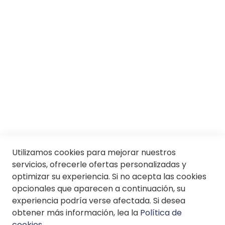
CENTRO COMERCIAL
Trabaja con nosotros
ALISIOS EN LAS PALMAS DE
GRAN CANARIA
Dirección:
Centro
Conócenos
Comercial Alisios - C/
Servicios
Hermanos Domínguez
SII
Santana S/N, GC, 308, 35018
Las Palmas de Gran
Canaria, Las Palmas , 308,
35018 Las Palmas de Gran
Canaria, Las Palmas
699517276
© Soloptical 2026
Utilizamos cookies para mejorar nuestros
servicios, ofrecerle ofertas personalizadas y
Horario de apertura
optimizar su experiencia. Si no acepta las cookies
Español
English
opcionales que aparecen a continuación, su
experiencia podría verse afectada. Si desea
obtener más información, lea la
Política de
ÓPTICA SOLOPTICAL EN
cookies
.