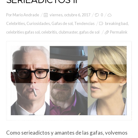
SERIEADICTOS II
Por
Mario Andrade
viernes, octubre 6, 2017
0
Celebrities
,
Curiosidades
,
Gafas de sol
,
Tendencias
breaking bad
,
celebrities gafas sol
,
celebritis
,
clubmaster
,
gafas de sol
Permalink
Como serieadictos y amantes de las gafas, volvemos