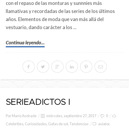
con el repaso de las monturas y sunnnies más
llamativas y recordadas de las series de los últimos
años. Elementos de moda que van más allá del
vestuario, dando carácter a los ...
Continua leyendo...
SERIEADICTOS I
Por
Mario Andrade
miércoles, septiembre 27, 2017
0
Celebrities
,
Curiosidades
,
Gafas de sol
,
Tendencias
aviator
,