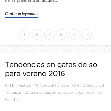
de las grandes tramas, que ...
Continua leyendo...
Tendencias en gafas de sol
para verano 2016
Por
Mario Andrade
jueves, abril 14, 2016
0
Gafas de sol
,
Tendencias
carrera
,
clubmaster
,
gafasdesol
,
rayban
,
round
Permalink