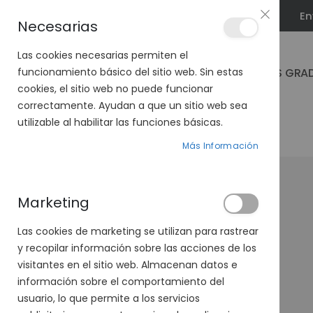
En
PLAN VEO
Necesarias
Las cookies necesarias permiten el
GAFAS GRA
funcionamiento básico del sitio web. Sin estas
cookies, el sitio web no puede funcionar
correctamente. Ayudan a que un sitio web sea
utilizable al habilitar las funciones básicas.
PÁGINA DE INICIO
EL CABALLO 497-05 06
Más Información
Saltar
al
final
Marketing
de
la
Las cookies de marketing se utilizan para rastrear
galería
y recopilar información sobre las acciones de los
de
visitantes en el sitio web. Almacenan datos e
imágenes
información sobre el comportamiento del
usuario, lo que permite a los servicios