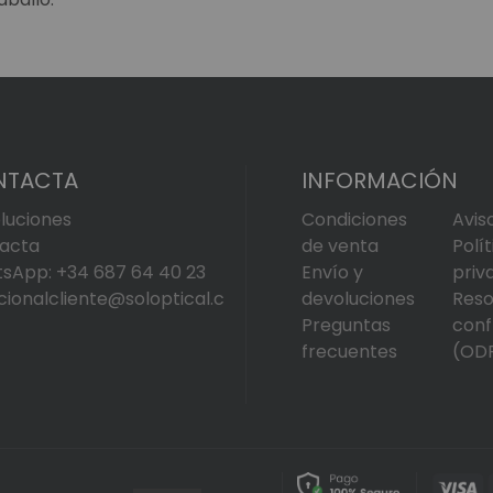
NTACTA
INFORMACIÓN
luciones
Condiciones
Avis
acta
de venta
Polí
sApp: +34 687 64 40 23
Envío y
priv
cionalcliente@soloptical.c
devoluciones
Reso
Preguntas
conf
frecuentes
(OD