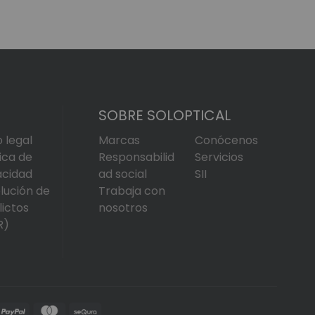
SOBRE SOLOPTICAL
o legal
Marcas
Conócenos
tica de
Responsabilid
Servicios
acidad
ad social
SII
lución de
Trabaja con
lictos
nosotros
R)