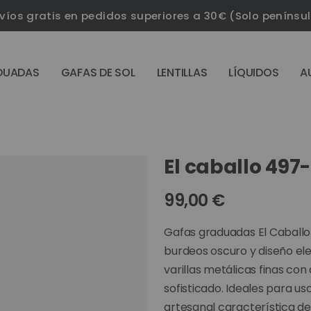
víos gratis en pedidos superiores a 30€ (Solo penínsu
DUADAS
GAFAS DE SOL
LENTILLAS
LÍQUIDOS
A
El caballo 497
99,00 €
Gafas graduadas El Caball
burdeos oscuro y diseño el
varillas metálicas finas con
sofisticado. Ideales para us
artesanal característica de