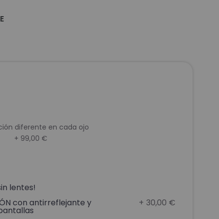
E
ión diferente en cada ojo
+ 99,00 €
in lentes!
N con antirreflejante y
+
30,00 €
pantallas