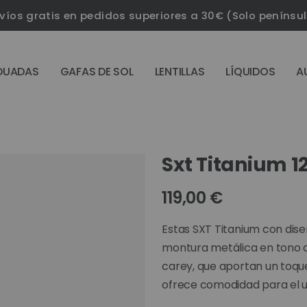
víos gratis en pedidos superiores a 30€ (Solo penínsu
DUADAS
GAFAS DE SOL
LENTILLAS
LÍQUIDOS
A
Sxt Titanium 1
119,00 €
Estas SXT Titanium con dis
montura metálica en tono d
carey, que aportan un toque
ofrece comodidad para el us