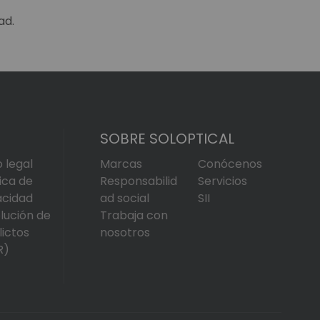
ad.
SOBRE SOLOPTICAL
o legal
Marcas
Conócenos
tica de
Responsabilid
Servicios
acidad
ad social
SII
lución de
Trabaja con
lictos
nosotros
R)