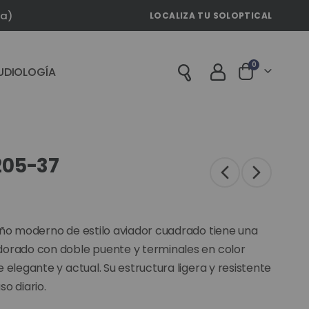
la)
LOCALIZA TU SOLOPTICAL
artículos
0
UDIOLOGÍA
Cart
205-37
eño moderno de estilo aviador cuadrado tiene una
orado con doble puente y terminales en color
 elegante y actual. Su estructura ligera y resistente
o diario.