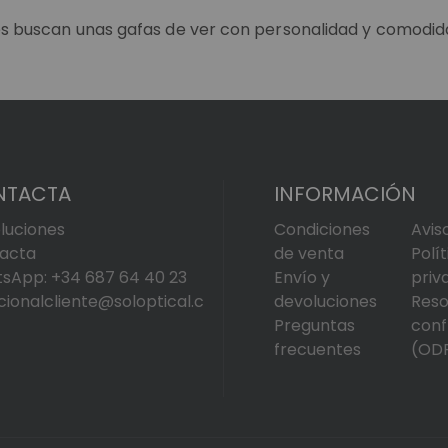
enes buscan unas gafas de ver con personalidad y comodid
NTACTA
INFORMACIÓN
luciones
Condiciones
Avis
acta
de venta
Polí
sApp: +34 687 64 40 23
Envío y
priv
cionalcliente@soloptical.c
devoluciones
Reso
Preguntas
conf
frecuentes
(OD