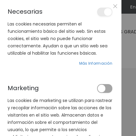
En
PLAN VEO
Necesarias
Las cookies necesarias permiten el
GAFAS GRA
funcionamiento básico del sitio web. Sin estas
cookies, el sitio web no puede funcionar
correctamente. Ayudan a que un sitio web sea
utilizable al habilitar las funciones básicas.
PÁGINA DE INICIO
SXT TITANIUM 1205-37
Más Información
Saltar
al
final
Marketing
de
la
Las cookies de marketing se utilizan para rastrear
galería
y recopilar información sobre las acciones de los
de
visitantes en el sitio web. Almacenan datos e
imágenes
información sobre el comportamiento del
usuario, lo que permite a los servicios