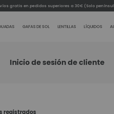
víos gratis en pedidos superiores a 30€ (Solo penínsu
DUADAS
GAFAS DE SOL
LENTILLAS
LÍQUIDOS
A
Inicio de sesión de cliente
s registrados