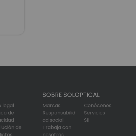
SOBRE SOLOPTICAL
o legal
Marcas
Conócenos
tica de
Responsabilid
Servicios
acidad
ad social
SII
lución de
Trabaja con
lictos
nosotros