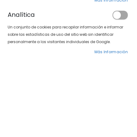
Clientes registrados
Más Información
Analítica
Si tiene una cuenta, inicie sesión con su
Un conjunto de cookies para recopilar información e informar
dirección de correo electrónico.
sobre las estadísticas de uso del sitio web sin identificar
Correo electrónico
personalmente a los visitantes individuales de Google.
Más Información
Contraseña
¿Olvidó su contraseña?
INICIAR SESIÓN
CREAR UNA CUENTA