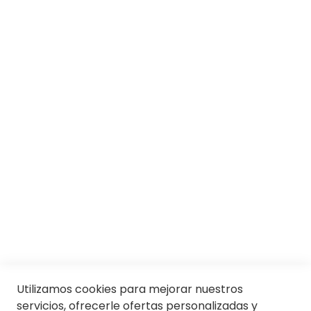
SOBRE SOLOPTICAL
Marcas
Responsabilidad social
Trabaja con nosotros
Conócenos
Servicios
SII
© Soloptical 2026
Utilizamos cookies para mejorar nuestros
servicios, ofrecerle ofertas personalizadas y