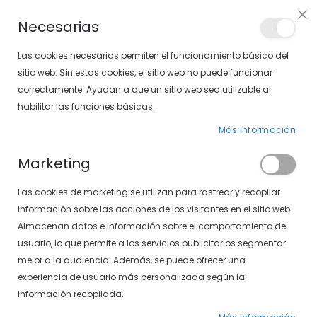
Envíos gratis en pedidos superiores a 30€ (Solo península)
Necesarias
LOCALIZA TU SOLOPTICAL
Las cookies necesarias permiten el funcionamiento básico del
sitio web. Sin estas cookies, el sitio web no puede funcionar
correctamente. Ayudan a que un sitio web sea utilizable al
artícu
0
Cart
habilitar las funciones básicas.
Más Información
Marketing
Inicio de sesión de cliente
Las cookies de marketing se utilizan para rastrear y recopilar
información sobre las acciones de los visitantes en el sitio web.
Almacenan datos e información sobre el comportamiento del
usuario, lo que permite a los servicios publicitarios segmentar
mejor a la audiencia. Además, se puede ofrecer una
experiencia de usuario más personalizada según la
información recopilada.