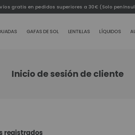
víos gratis en pedidos superiores a 30€ (Solo penínsu
DUADAS
GAFAS DE SOL
LENTILLAS
LÍQUIDOS
A
Inicio de sesión de cliente
s registrados