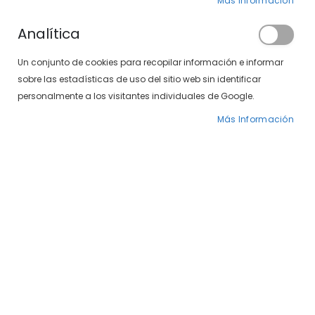
Clientes registrados
Más Información
Analítica
Si tiene una cuenta, inicie sesión con su
Un conjunto de cookies para recopilar información e informar
dirección de correo electrónico.
sobre las estadísticas de uso del sitio web sin identificar
Correo electrónico
personalmente a los visitantes individuales de Google.
Más Información
Contraseña
¿Olvidó su contraseña?
INICIAR SESIÓN
CREAR UNA CUENTA