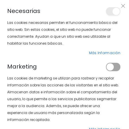
Envíos gratis en pedidos superiores a 30€ (Solo península)
Necesarias
LOCALIZA TU SOLOPTICAL
Las cookies necesarias permiten el funcionamiento básico del
sitio web. Sin estas cookies, el sitio web no puede funcionar
correctamente. Ayudan a que un sitio web sea utilizable al
artícu
0
Cart
habilitar las funciones básicas.
Más Información
Marketing
Inicio de sesión de cliente
Las cookies de marketing se utilizan para rastrear y recopilar
información sobre las acciones de los visitantes en el sitio web.
Almacenan datos e información sobre el comportamiento del
usuario, lo que permite a los servicios publicitarios segmentar
mejor a la audiencia. Además, se puede ofrecer una
experiencia de usuario más personalizada según la
información recopilada.