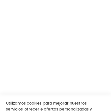
SOBRE SOLOPTICAL
Marcas
Responsabilidad social
Trabaja con nosotros
Conócenos
Servicios
SII
© Soloptical 2026
Utilizamos cookies para mejorar nuestros
servicios, ofrecerle ofertas personalizadas y