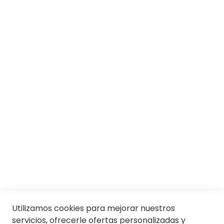
SOBRE SOLOPTICAL
Marcas
Responsabilidad social
Trabaja con nosotros
Conócenos
Servicios
SII
© Soloptical 2026
Utilizamos cookies para mejorar nuestros
servicios, ofrecerle ofertas personalizadas y