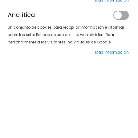
Clientes registrados
Más Información
Analítica
Si tiene una cuenta, inicie sesión con su
Un conjunto de cookies para recopilar información e informar
dirección de correo electrónico.
sobre las estadísticas de uso del sitio web sin identificar
Correo electrónico
personalmente a los visitantes individuales de Google.
Más Información
Contraseña
¿Olvidó su contraseña?
INICIAR SESIÓN
CREAR UNA CUENTA