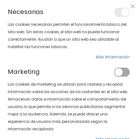
Envíos gratis en pedidos superiores a 30€ (Solo península)
Necesarias
LOCALIZA TU SOLOPTICAL
Las cookies necesarias permiten el funcionamiento básico del
sitio web. Sin estas cookies, el sitio web no puede funcionar
correctamente. Ayudan a que un sitio web sea utilizable al
artícu
0
Cart
habilitar las funciones básicas.
Más Información
Marketing
Inicio de sesión de cliente
Las cookies de marketing se utilizan para rastrear y recopilar
información sobre las acciones de los visitantes en el sitio web.
Almacenan datos e información sobre el comportamiento del
usuario, lo que permite a los servicios publicitarios segmentar
mejor a la audiencia. Además, se puede ofrecer una
experiencia de usuario más personalizada según la
información recopilada.