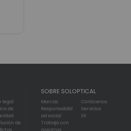
SOBRE SOLOPTICAL
o legal
Marcas
Conócenos
tica de
Responsabilid
Servicios
acidad
ad social
SII
lución de
Trabaja con
lictos
nosotros