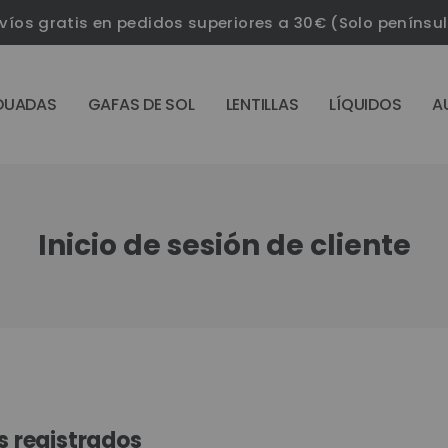
víos gratis en pedidos superiores a 30€ (Solo penínsu
DUADAS
GAFAS DE SOL
LENTILLAS
LÍQUIDOS
A
Inicio de sesión de cliente
s registrados