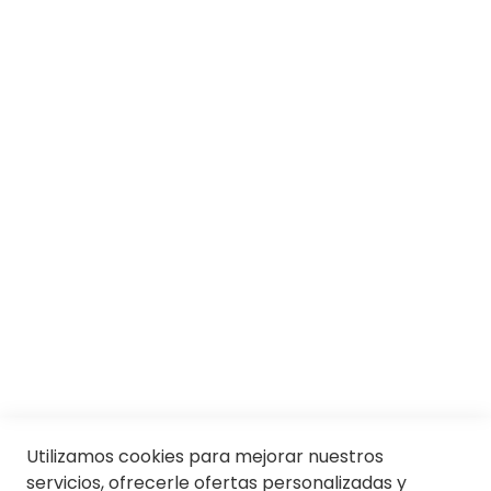
SOBRE SOLOPTICAL
Marcas
Responsabilidad social
Trabaja con nosotros
Conócenos
Servicios
SII
© Soloptical 2026
Utilizamos cookies para mejorar nuestros
servicios, ofrecerle ofertas personalizadas y