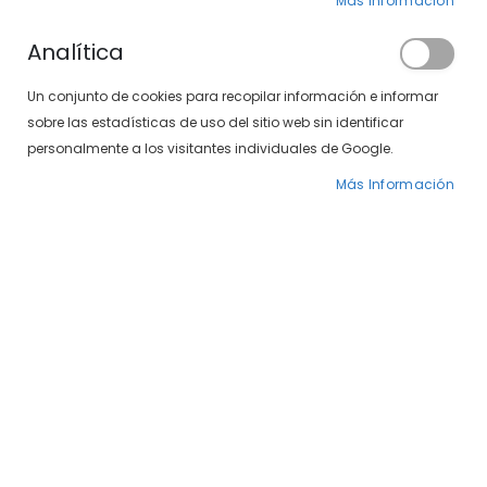
Clientes registrados
Más Información
Analítica
Si tiene una cuenta, inicie sesión con su
Un conjunto de cookies para recopilar información e informar
dirección de correo electrónico.
sobre las estadísticas de uso del sitio web sin identificar
Correo electrónico
personalmente a los visitantes individuales de Google.
Más Información
Contraseña
¿Olvidó su contraseña?
INICIAR SESIÓN
CREAR UNA CUENTA