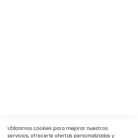
SOBRE SOLOPTICAL
Marcas
Responsabilidad social
Trabaja con nosotros
Conócenos
Servicios
SII
© Soloptical 2026
Utilizamos cookies para mejorar nuestros
servicios, ofrecerle ofertas personalizadas y