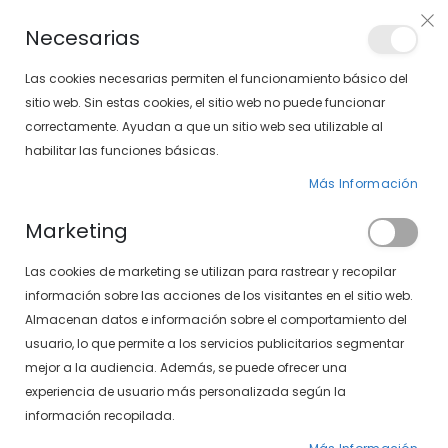
Envíos gratis en pedidos superiores a 30€ (Solo península)
Necesarias
LOCALIZA TU SOLOPTICAL
Las cookies necesarias permiten el funcionamiento básico del
sitio web. Sin estas cookies, el sitio web no puede funcionar
correctamente. Ayudan a que un sitio web sea utilizable al
artícu
0
Cart
habilitar las funciones básicas.
Más Información
Marketing
Inicio de sesión de cliente
Las cookies de marketing se utilizan para rastrear y recopilar
información sobre las acciones de los visitantes en el sitio web.
Almacenan datos e información sobre el comportamiento del
usuario, lo que permite a los servicios publicitarios segmentar
mejor a la audiencia. Además, se puede ofrecer una
experiencia de usuario más personalizada según la
información recopilada.