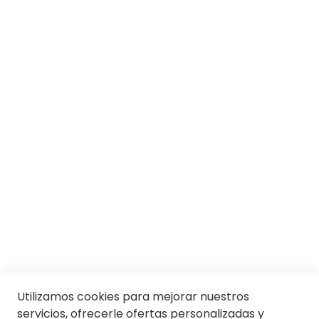
SOBRE SOLOPTICAL
Marcas
Responsabilidad social
Trabaja con nosotros
Conócenos
Servicios
SII
© Soloptical 2026
Utilizamos cookies para mejorar nuestros
servicios, ofrecerle ofertas personalizadas y