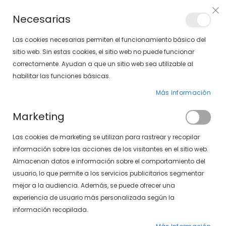
Envíos gratis en pedidos superiores a 30€ (Solo península)
Necesarias
LOCALIZA TU SOLOPTICAL
Las cookies necesarias permiten el funcionamiento básico del
sitio web. Sin estas cookies, el sitio web no puede funcionar
correctamente. Ayudan a que un sitio web sea utilizable al
artícu
0
Cart
habilitar las funciones básicas.
Más Información
Marketing
Inicio de sesión de cliente
Las cookies de marketing se utilizan para rastrear y recopilar
información sobre las acciones de los visitantes en el sitio web.
Almacenan datos e información sobre el comportamiento del
usuario, lo que permite a los servicios publicitarios segmentar
mejor a la audiencia. Además, se puede ofrecer una
experiencia de usuario más personalizada según la
información recopilada.