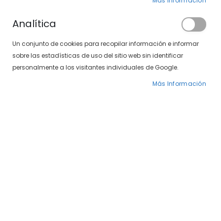
Clientes registrados
Más Información
Analítica
Si tiene una cuenta, inicie sesión con su
Un conjunto de cookies para recopilar información e informar
dirección de correo electrónico.
sobre las estadísticas de uso del sitio web sin identificar
Correo electrónico
personalmente a los visitantes individuales de Google.
Más Información
Contraseña
¿Olvidó su contraseña?
INICIAR SESIÓN
CREAR UNA CUENTA