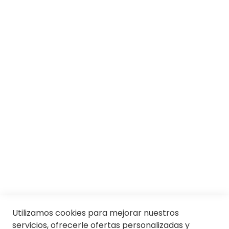
SOBRE SOLOPTICAL
Marcas
Responsabilidad social
Trabaja con nosotros
Conócenos
Servicios
SII
© Soloptical 2026
Utilizamos cookies para mejorar nuestros
servicios, ofrecerle ofertas personalizadas y