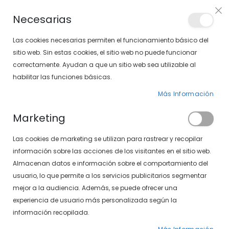
PLAN VEO
Necesarias
LOCALIZA TU SOLOPTICAL
Las cookies necesarias permiten el funcionamiento básico del
sitio web. Sin estas cookies, el sitio web no puede funcionar
correctamente. Ayudan a que un sitio web sea utilizable al
artícu
0
Cart
habilitar las funciones básicas.
Más Información
Marketing
Inicio de sesión de cliente
Las cookies de marketing se utilizan para rastrear y recopilar
información sobre las acciones de los visitantes en el sitio web.
Almacenan datos e información sobre el comportamiento del
usuario, lo que permite a los servicios publicitarios segmentar
mejor a la audiencia. Además, se puede ofrecer una
experiencia de usuario más personalizada según la
información recopilada.