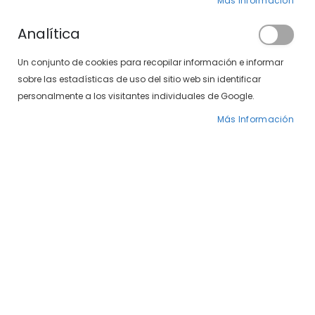
Clientes registrados
Más Información
Analítica
Si tiene una cuenta, inicie sesión con su
Un conjunto de cookies para recopilar información e informar
dirección de correo electrónico.
sobre las estadísticas de uso del sitio web sin identificar
Correo electrónico
personalmente a los visitantes individuales de Google.
Más Información
Contraseña
¿Olvidó su contraseña?
INICIAR SESIÓN
CREAR UNA CUENTA