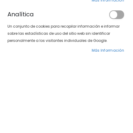
Clientes registrados
Más Información
Analítica
Si tiene una cuenta, inicie sesión con su
Un conjunto de cookies para recopilar información e informar
dirección de correo electrónico.
sobre las estadísticas de uso del sitio web sin identificar
Correo electrónico
personalmente a los visitantes individuales de Google.
Más Información
Contraseña
¿Olvidó su contraseña?
INICIAR SESIÓN
CREAR UNA CUENTA