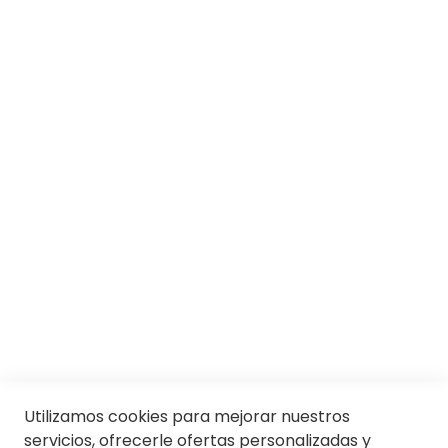
SOBRE SOLOPTICAL
Marcas
Responsabilidad social
Trabaja con nosotros
Conócenos
Servicios
SII
© Soloptical 2026
Utilizamos cookies para mejorar nuestros
servicios, ofrecerle ofertas personalizadas y