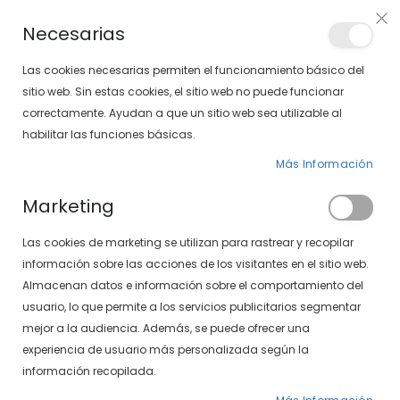
Envíos gratis en pedidos superiores a 30€ (Solo península)
Necesarias
LOCALIZA TU SOLOPTICAL
Las cookies necesarias permiten el funcionamiento básico del
sitio web. Sin estas cookies, el sitio web no puede funcionar
correctamente. Ayudan a que un sitio web sea utilizable al
artícu
0
Cart
habilitar las funciones básicas.
Más Información
Marketing
Inicio de sesión de cliente
Las cookies de marketing se utilizan para rastrear y recopilar
información sobre las acciones de los visitantes en el sitio web.
Almacenan datos e información sobre el comportamiento del
usuario, lo que permite a los servicios publicitarios segmentar
mejor a la audiencia. Además, se puede ofrecer una
experiencia de usuario más personalizada según la
información recopilada.