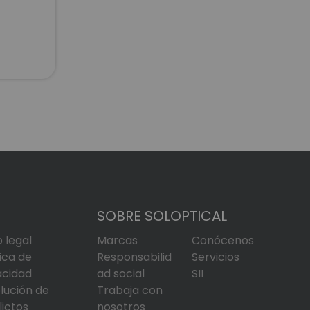
SOBRE SOLOPTICAL
o legal
Marcas
Conócenos
tica de
Responsabilid
Servicios
acidad
ad social
SII
lución de
Trabaja con
lictos
nosotros