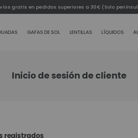
víos gratis en pedidos superiores a 30€ (Solo penínsu
DUADAS
GAFAS DE SOL
LENTILLAS
LÍQUIDOS
A
Inicio de sesión de cliente
s registrados