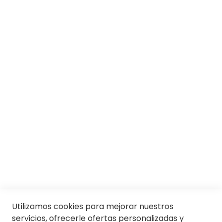
SOBRE SOLOPTICAL
Marcas
Responsabilidad social
Trabaja con nosotros
Conócenos
Servicios
SII
© Soloptical 2026
Utilizamos cookies para mejorar nuestros
servicios, ofrecerle ofertas personalizadas y