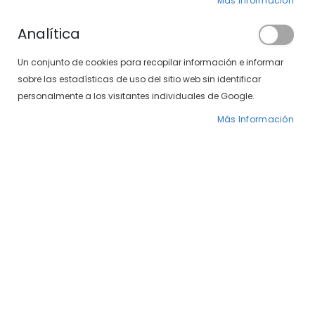
Clientes registrados
Más Información
Analítica
Si tiene una cuenta, inicie sesión con su
Un conjunto de cookies para recopilar información e informar
dirección de correo electrónico.
sobre las estadísticas de uso del sitio web sin identificar
Correo electrónico
personalmente a los visitantes individuales de Google.
Más Información
Contraseña
¿Olvidó su contraseña?
INICIAR SESIÓN
CREAR UNA CUENTA