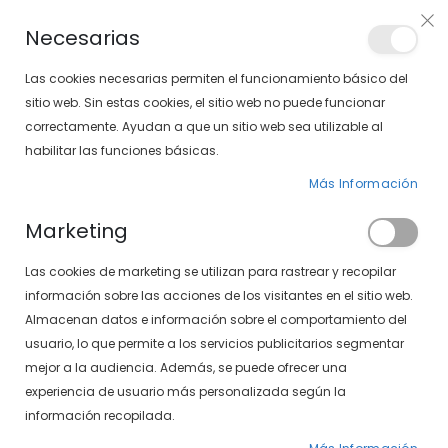
Envíos gratis en pedidos superiores a 30€ (Solo península)
Necesarias
LOCALIZA TU SOLOPTICAL
Las cookies necesarias permiten el funcionamiento básico del
sitio web. Sin estas cookies, el sitio web no puede funcionar
correctamente. Ayudan a que un sitio web sea utilizable al
artícu
0
Cart
habilitar las funciones básicas.
Más Información
Marketing
Inicio de sesión de cliente
Las cookies de marketing se utilizan para rastrear y recopilar
información sobre las acciones de los visitantes en el sitio web.
Almacenan datos e información sobre el comportamiento del
usuario, lo que permite a los servicios publicitarios segmentar
mejor a la audiencia. Además, se puede ofrecer una
experiencia de usuario más personalizada según la
información recopilada.