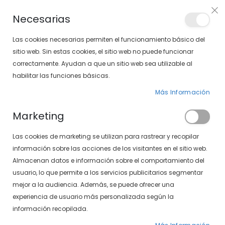
Envíos gratis en pedidos superiores a 30€ (Solo península)
Necesarias
LOCALIZA TU SOLOPTICAL
Las cookies necesarias permiten el funcionamiento básico del
sitio web. Sin estas cookies, el sitio web no puede funcionar
correctamente. Ayudan a que un sitio web sea utilizable al
artícu
0
Cart
habilitar las funciones básicas.
Más Información
Marketing
Inicio de sesión de cliente
Las cookies de marketing se utilizan para rastrear y recopilar
información sobre las acciones de los visitantes en el sitio web.
Almacenan datos e información sobre el comportamiento del
usuario, lo que permite a los servicios publicitarios segmentar
mejor a la audiencia. Además, se puede ofrecer una
experiencia de usuario más personalizada según la
información recopilada.