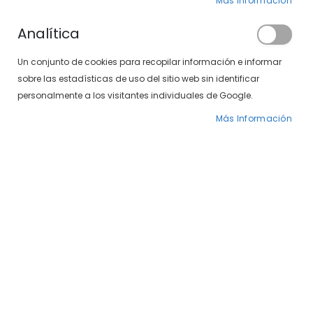
Clientes registrados
Más Información
Analítica
Si tiene una cuenta, inicie sesión con su
Un conjunto de cookies para recopilar información e informar
dirección de correo electrónico.
sobre las estadísticas de uso del sitio web sin identificar
Correo electrónico
personalmente a los visitantes individuales de Google.
Más Información
Contraseña
¿Olvidó su contraseña?
INICIAR SESIÓN
CREAR UNA CUENTA