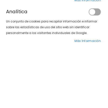
Clientes registrados
Más Información
Analítica
Si tiene una cuenta, inicie sesión con su
Un conjunto de cookies para recopilar información e informar
dirección de correo electrónico.
sobre las estadísticas de uso del sitio web sin identificar
Correo electrónico
personalmente a los visitantes individuales de Google.
Más Información
Contraseña
¿Olvidó su contraseña?
INICIAR SESIÓN
CREAR UNA CUENTA