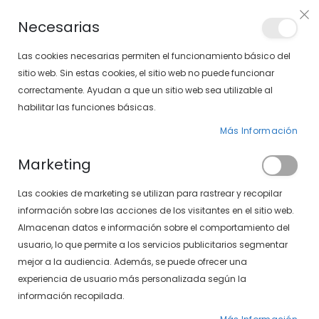
Envíos gratis en pedidos superiores a 30€ (Solo península)
Necesarias
LOCALIZA TU SOLOPTICAL
Las cookies necesarias permiten el funcionamiento básico del
sitio web. Sin estas cookies, el sitio web no puede funcionar
correctamente. Ayudan a que un sitio web sea utilizable al
artícu
0
Cart
habilitar las funciones básicas.
Más Información
Marketing
Inicio de sesión de cliente
Las cookies de marketing se utilizan para rastrear y recopilar
información sobre las acciones de los visitantes en el sitio web.
Almacenan datos e información sobre el comportamiento del
usuario, lo que permite a los servicios publicitarios segmentar
mejor a la audiencia. Además, se puede ofrecer una
experiencia de usuario más personalizada según la
información recopilada.