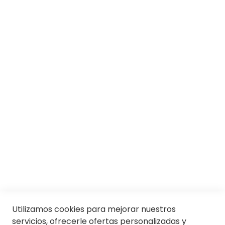
SOBRE SOLOPTICAL
Marcas
Responsabilidad social
Trabaja con nosotros
Conócenos
Servicios
SII
© Soloptical 2026
Utilizamos cookies para mejorar nuestros
servicios, ofrecerle ofertas personalizadas y