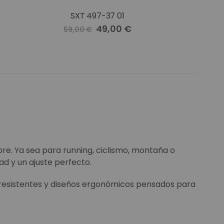
SXT 497-37 01
Precio
49,00 €
59,00 €
especial
bre. Ya sea para running, ciclismo, montaña o
d y un ajuste perfecto.
 resistentes y diseños ergonómicos pensados para