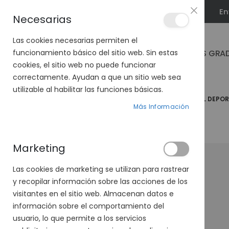
En
PLAN VEO
Necesarias
Las cookies necesarias permiten el
GAFAS GRA
funcionamiento básico del sitio web. Sin estas
cookies, el sitio web no puede funcionar
correctamente. Ayudan a que un sitio web sea
utilizable al habilitar las funciones básicas.
PÁGINA DE INICIO
GAFAS DE SOL
GAFAS DE SOL DEPO
Más Información
Marketing
-50%
Las cookies de marketing se utilizan para rastrear
y recopilar información sobre las acciones de los
visitantes en el sitio web. Almacenan datos e
información sobre el comportamiento del
usuario, lo que permite a los servicios