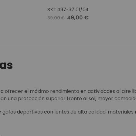
SXT 497-37 01/04
Precio
49,00 €
59,00 €
especial
vas
 ofrecer el máximo rendimiento en actividades al aire li
an una protección superior frente al sol, mayor comodida
gafas deportivas con lentes de alta calidad, materiales