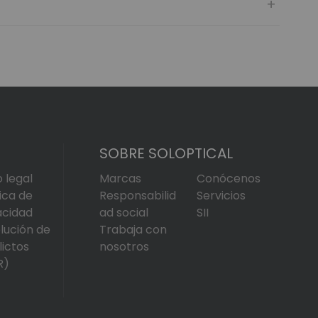
SOBRE SOLOPTICAL
o legal
Marcas
Conócenos
tica de
Responsabilid
Servicios
acidad
ad social
SII
lución de
Trabaja con
lictos
nosotros
R)