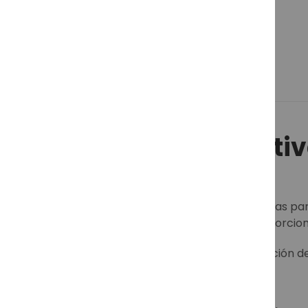
Venus 497-572 01/02
39,00 €
Gafas de sol deporti
Las
gafas de sol deportivas
están diseñadas para
deportes acuáticos, este tipo de gafas proporcion
En
Soloptical
encontrarás una amplia selección de 
acompañarte en cualquier actividad.