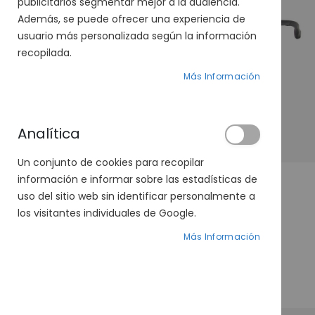
publicitarios segmentar mejor a la audiencia.
Además, se puede ofrecer una experiencia de
usuario más personalizada según la información
recopilada.
Más Información
Analítica
Un conjunto de cookies para recopilar
información e informar sobre las estadísticas de
uso del sitio web sin identificar personalmente a
los visitantes individuales de Google.
AVIA 5299-05 01
Precio
34,50 €
Más Información
69,00 €
especial