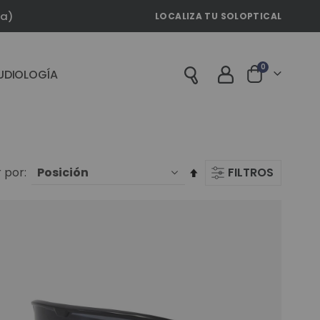
la)
LOCALIZA TU SOLOPTICAL
artículos
0
UDIOLOGÍA
Cart
Fijar
 por
FILTROS
Dirección
Descendente