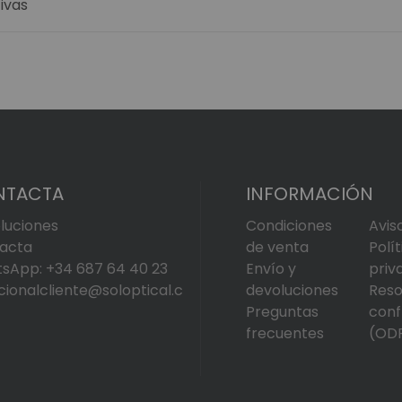
ivas
NTACTA
INFORMACIÓN
luciones
Condiciones
Avis
acta
de venta
Polí
sApp: +34 687 64 40 23
Envío y
priv
cionalcliente@soloptical.c
devoluciones
Reso
Preguntas
conf
frecuentes
(OD