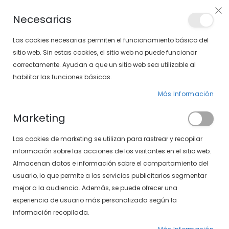
Envíos gratis en pedidos superiores a 30€ (Solo península)
Necesarias
LOCALIZA TU SOLOPTICAL
Las cookies necesarias permiten el funcionamiento básico del
sitio web. Sin estas cookies, el sitio web no puede funcionar
correctamente. Ayudan a que un sitio web sea utilizable al
artícu
0
Cart
habilitar las funciones básicas.
Más Información
GAFAS DE SOL
PÁGINA DE INICIO
GAFAS DE SOL DEPORTIVAS
Marketing
Fijar
FILTROS
Las cookies de marketing se utilizan para rastrear y recopilar
Dirección
información sobre las acciones de los visitantes en el sitio web.
Descendente
Almacenan datos e información sobre el comportamiento del
usuario, lo que permite a los servicios publicitarios segmentar
mejor a la audiencia. Además, se puede ofrecer una
experiencia de usuario más personalizada según la
información recopilada.