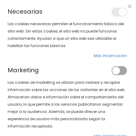
PLAN VEO
Necesarias
LOCALIZA TU SOLOPTICAL
Las cookies necesarias permiten el funcionamiento básico del
sitio web. Sin estas cookies, el sitio web no puede funcionar
correctamente. Ayudan a que un sitio web sea utilizable al
artícu
0
Cart
habilitar las funciones básicas.
Más Información
GAFAS GRADUADAS
PÁGINA DE INICIO
Marketing
GAFAS GRADUADAS DE MUJER
Las cookies de marketing se utilizan para rastrear y recopilar
Fijar
FILTROS
información sobre las acciones de los visitantes en el sitio web.
Dirección
Almacenan datos e información sobre el comportamiento del
Descendente
usuario, lo que permite a los servicios publicitarios segmentar
-40%
-40%
mejor a la audiencia. Además, se puede ofrecer una
experiencia de usuario más personalizada según la
información recopilada.