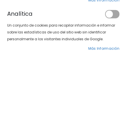
Más Información
Analítica
Un conjunto de cookies para recopilar información e informar
sobre las estadísticas de uso del sitio web sin identificar
personalmente a los visitantes individuales de Google.
Caramelo 1568-50 09
Caramelo 1568-50 15
Más Información
Precio
65,40 €
Precio
65,40 €
109,00 €
109,00 €
especial
especial
-40%
-41%