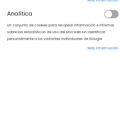
Más Información
Analítica
Un conjunto de cookies para recopilar información e informar
sobre las estadísticas de uso del sitio web sin identificar
SXT Polarizadas 497-298 01/04
Venus 497-361 01
personalmente a los visitantes individuales de Google.
49,00 €
Precio
25,00 €
29,00 €
Más Información
especial
-50%