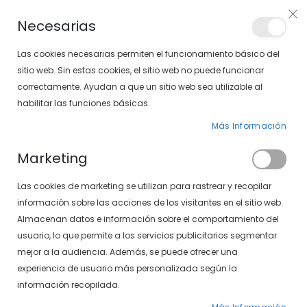
PLAN VEO
Necesarias
LOCALIZA TU SOLOPTICAL
Las cookies necesarias permiten el funcionamiento básico del
sitio web. Sin estas cookies, el sitio web no puede funcionar
correctamente. Ayudan a que un sitio web sea utilizable al
artícu
0
Cart
habilitar las funciones básicas.
Más Información
GAFAS DE SOL
PÁGINA DE INICIO
GAFAS DE SOL DE HOMBRE
Marketing
Fijar
FILTROS
Las cookies de marketing se utilizan para rastrear y recopilar
Dirección
información sobre las acciones de los visitantes en el sitio web.
Descendente
Almacenan datos e información sobre el comportamiento del
-14%
usuario, lo que permite a los servicios publicitarios segmentar
mejor a la audiencia. Además, se puede ofrecer una
experiencia de usuario más personalizada según la
información recopilada.