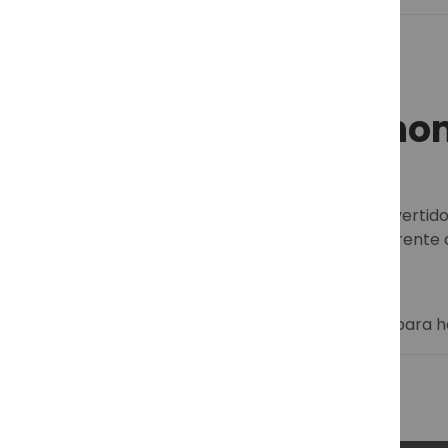
Gafas de sol para h
Las
gafas de sol para hombre
se han convertido 
también es fundamental proteger los ojos frente a
protección visual.
Descubre más sobre nuestras gafas de sol para