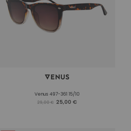
Venus 497-361 15/10
Precio
25,00 €
29,00 €
especial