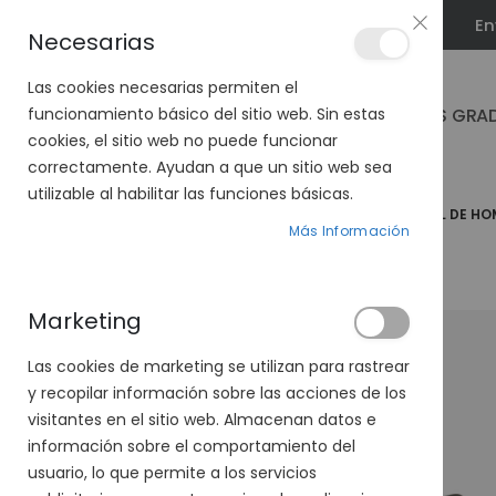
En
PLAN VEO
Necesarias
Las cookies necesarias permiten el
GAFAS GRA
funcionamiento básico del sitio web. Sin estas
cookies, el sitio web no puede funcionar
correctamente. Ayudan a que un sitio web sea
utilizable al habilitar las funciones básicas.
PÁGINA DE INICIO
GAFAS DE SOL
GAFAS DE SOL DE HO
Más Información
Marketing
-14%
Las cookies de marketing se utilizan para rastrear
y recopilar información sobre las acciones de los
visitantes en el sitio web. Almacenan datos e
información sobre el comportamiento del
usuario, lo que permite a los servicios