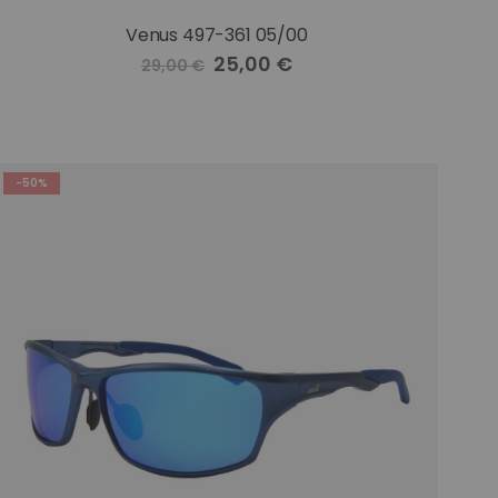
Venus 497-361 05/00
Precio
25,00 €
29,00 €
especial
-50%