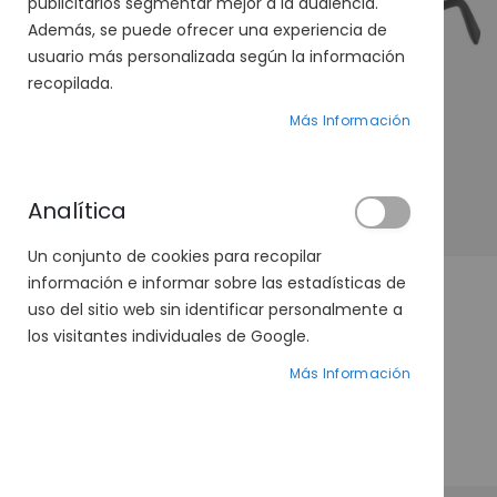
publicitarios segmentar mejor a la audiencia.
Además, se puede ofrecer una experiencia de
usuario más personalizada según la información
recopilada.
Más Información
Analítica
Un conjunto de cookies para recopilar
información e informar sobre las estadísticas de
uso del sitio web sin identificar personalmente a
los visitantes individuales de Google.
Venus Polarizadas 497-593 13
Más Información
Precio
25,00 €
29,00 €
especial