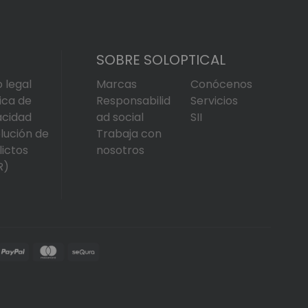
SOBRE SOLOPTICAL
o legal
Marcas
Conócenos
tica de
Responsabilid
Servicios
acidad
ad social
SII
lución de
Trabaja con
lictos
nosotros
R)