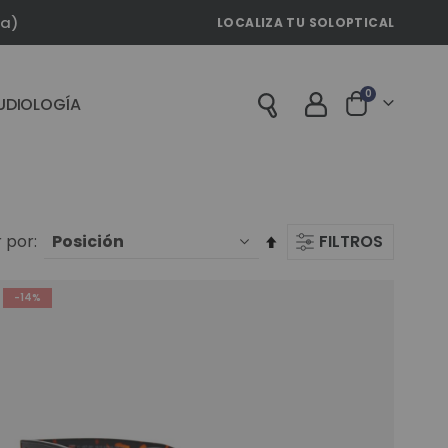
la)
LOCALIZA TU SOLOPTICAL
artículos
0
UDIOLOGÍA
Cart
Fijar
 por
FILTROS
Dirección
Descendente
-14%