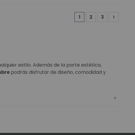
Página
Actualmente estás ley
Página
Página
Página
Siguient
1
2
3
lquier estilo. Además de la parte estética,
mbre
podrás disfrutar de diseño, comodidad y