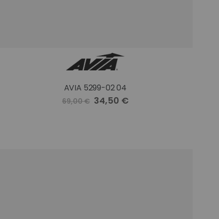
AVIA 5299-02 04
Precio
34,50 €
69,00 €
especial