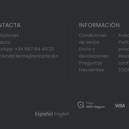
NTACTA
INFORMACIÓN
luciones
Condiciones
Avis
acta
de venta
Polí
sApp: +34 687 64 40 23
Envío y
priv
cionalcliente@soloptical.c
devoluciones
Reso
Preguntas
conf
frecuentes
(OD
Español
English