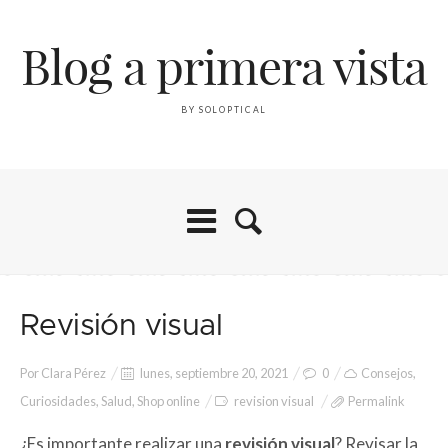
Blog a primera vista
BY SOLOPTICAL
Revisión visual
Por
Clara Pérez
lunes, septiembre 20, 2021
0
Consejos
,
Curiosidades
,
Salud
,
Shop online
revision visual
Permalink
¿Es importante realizar una
revisión visual
? Revisar la