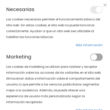
PLAN VEO
Necesarias
LOCALIZA TU SOLOPTICAL
Las cookies necesarias permiten el funcionamiento básico del
sitio web. Sin estas cookies, el sitio web no puede funcionar
correctamente. Ayudan a que un sitio web sea utilizable al
artícu
0
Cart
habilitar las funciones básicas.
Más Información
GAFAS GRADUADAS
PÁGINA DE INICIO
Marketing
GAFAS GRADUADAS DE MUJER
Las cookies de marketing se utilizan para rastrear y recopilar
Fijar
FILTROS
información sobre las acciones de los visitantes en el sitio web.
Dirección
Almacenan datos e información sobre el comportamiento del
Descendente
usuario, lo que permite a los servicios publicitarios segmentar
mejor a la audiencia. Además, se puede ofrecer una
experiencia de usuario más personalizada según la
información recopilada.