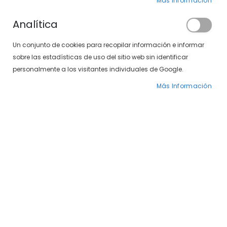
Más Información
Analítica
Un conjunto de cookies para recopilar información e informar
sobre las estadísticas de uso del sitio web sin identificar
personalmente a los visitantes individuales de Google.
Venus 497-338 01
Venus 497-338 03
Más Información
39,00 €
39,00 €
Página
Página
Anterior
Página
Página
Página
Actu
1
2
3
4
Gafas graduadas de
mujer