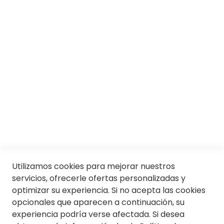
Responsabilidad social
Trabaja con nosotros
Conócenos
Servicios
SII
© Soloptical 2026
Utilizamos cookies para mejorar nuestros
servicios, ofrecerle ofertas personalizadas y
optimizar su experiencia. Si no acepta las cookies
Español
English
opcionales que aparecen a continuación, su
experiencia podría verse afectada. Si desea