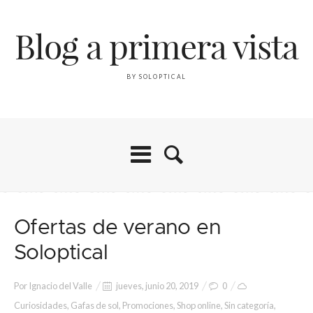
Blog a primera vista
BY SOLOPTICAL
Ofertas de verano en
Soloptical
Por
Ignacio del Valle
jueves, junio 20, 2019
0
Curiosidades
,
Gafas de sol
,
Promociones
,
Shop online
,
Sin categoría
,