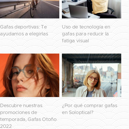
Gafas deportivas: Te
Uso de tecnología en
ayudamos a elegirlas
gafas para reducir la
fatiga visual
Descubre nuestras
¿Por qué comprar gafas
promociones de
en Soloptical?
temporada, Gafas Otoño
2022