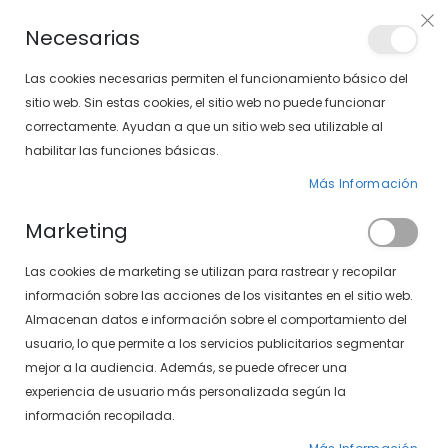
PLAN VEO
Necesarias
LOCALIZA TU SOLOPTICAL
Las cookies necesarias permiten el funcionamiento básico del
sitio web. Sin estas cookies, el sitio web no puede funcionar
correctamente. Ayudan a que un sitio web sea utilizable al
artícu
0
Cart
habilitar las funciones básicas.
Más Información
GAFAS GRADUADAS
PÁGINA DE INICIO
Marketing
GAFAS GRADUADAS DE HOMBRE
Las cookies de marketing se utilizan para rastrear y recopilar
Fijar
FILTROS
información sobre las acciones de los visitantes en el sitio web.
Dirección
Almacenan datos e información sobre el comportamiento del
Descendente
usuario, lo que permite a los servicios publicitarios segmentar
mejor a la audiencia. Además, se puede ofrecer una
experiencia de usuario más personalizada según la
información recopilada.